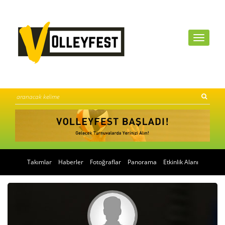
Takımlar
Haberler
Fotoğraflar
Panorama
Etkinlik Alanı