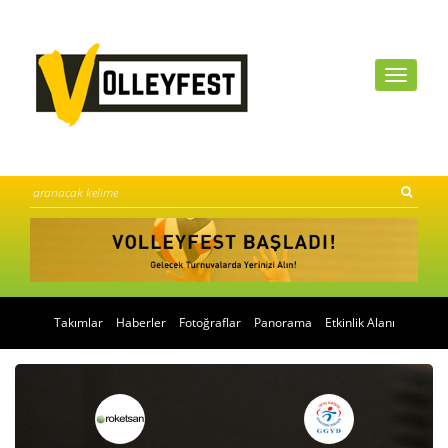
Takımlar
Haberler
Fotoğraflar
Panorama
Etkinlik Alanı