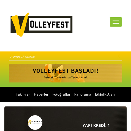
Takımlar
Haberler
Fotoğraflar
Panorama
Etkinlik Alanı
YAPI KREDİ
: 1